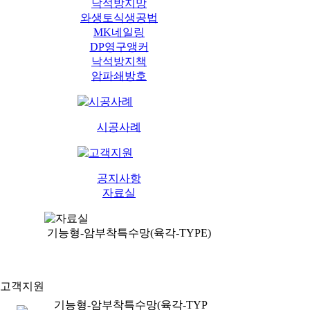
낙석방지망
와생토식생공법
MK네일링
DP영구앵커
낙석방지책
암파쇄방호
시공사례
공지사항
자료실
기능형-암부착특수망(육각-TYPE)
기능형-암부착특수망(육각-TYP