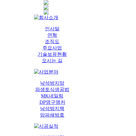
인사말
연혁
조직도
주요사업
기술보유현황
오시는 길
낙석방지망
와생토식생공법
MK네일링
DP영구앵커
낙석방지책
암파쇄방호