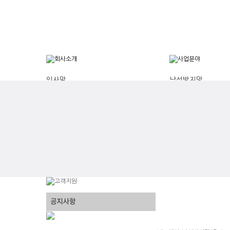
인사말
낙석방지망
연혁
와생토식생공법
조직도
MK네일링
주요사업
DP영구앵커
기술보유현황
낙석방지책
오시는 길
암파쇄방호