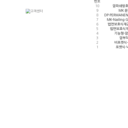
번호
10
암파쇄방호
9
MK 
8
DP-PERMANE
7
MK-Nailing
6
법면보호식재공
5
법면보호식재공
4
기능형-암
3
암부착
2
비포켓식-
1
포켓식-낙