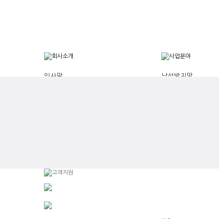
인사말
낙석방지망
연혁
와생토식생공법
조직도
MK네일링
주요사업
DP영구앵커
기술보유현황
낙석방지책
오시는 길
암파쇄방호